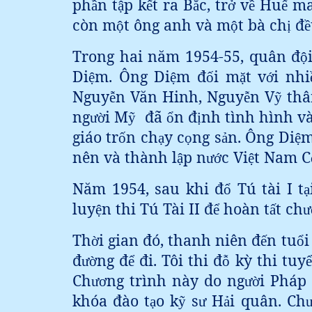
ph
n t
p k
t ra B
c, tr
v
Hu
ma
ầ
ậ
ế
ắ
ở
ề
ế
còn m
t ông anh và m
t bà ch
đ
ộ
ộ
ị
ề
Trong hai năm 1954-55, quân đ
ộ
Di
m. Ông Di
m đ
i m
t v
i nhi
ệ
ệ
ố
ặ
ớ
Nguy
n Văn Hinh, Nguy
n V
thâ
ễ
ễ
ỹ
ng
i M
đã
n đ
nh tình hình v
ườ
ỹ
ổ
ị
giáo tr
n ch
y c
ng s
n. Ông Di
m
ố
ạ
ọ
ả
ệ
nên và thành l
p n
c Vi
t Nam C
ậ
ướ
ệ
Năm 1954, sau khi đ
Tú tài I t
ổ
ạ
luy
n thi Tú Tài II đ
hoàn t
t ch
ệ
ể
ấ
ư
Th
i gian đó, thanh niên đ
n tu
i
ờ
ế
ổ
đ
ng đ
đi. Tôi thi đ
kỳ thi tuy
ườ
ể
ỗ
ể
Ch
ng trình này do ng
i Pháp 
ươ
ườ
khóa đào t
o k
s
H
i quân. Ch
ạ
ỹ
ư
ả