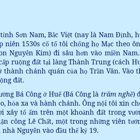
t
nh S
n Nam, B
c Vi
t (nay là Nam Đ
nh, h
ỉ
ơ
ắ
ệ
ị
p niên 1530s c
t
tôi ch
ng h
M
c theo ô
ố
ổ
ố
ọ
ạ
on Nguy
n Kim) đi sâu h
n vào mi
n Nam.
ễ
ơ
ề
c
p ru
ng đ
t t
i làng Thành Trung (cách H
ấ
ộ
ấ
ạ
thành chánh quán c
a h
Tr
n Văn. Vào t
ở
ủ
ọ
ầ
ng đ
t.
ộ
ấ
ng Bá Công
Hu
(Bá Công là
trăm ngh
) 
ườ
ở
ế
ề
o, h
a xa và hành chánh. Ông n
i tôi xin c
ỏ
ộ
i xây t
m trên m
t kho
nh đ
t trong v
ờ
ổ
ấ
ộ
ả
ấ
ườ
u
n công Lê Ch
t, m
t trong nh
ng viên t
ậ
ấ
ộ
ữ
ướ
i nhà Nguy
n vào đ
u th
k
19.
ễ
ầ
ế
ỷ