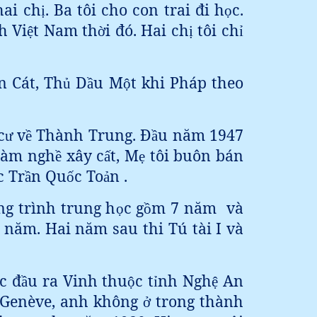
hai ch
. Ba tôi cho con trai đi h
c.
ị
ọ
h Vi
t Nam th
i đó. Hai ch
tôi ch
ệ
ờ
ị
ỉ
n Cát, Th
D
u M
t khi Pháp theo
ủ
ầ
ộ
c
v
Thành Trung. Đ
u năm 1947
ư
ề
ầ
 làm ngh
xây c
t, M
tôi buôn bán
ề
ấ
ẹ
c Tr
n Qu
c To
n .
ầ
ố
ả
ng trình trung h
c g
m 7 năm
và
ọ
ồ
 năm. Hai năm sau thi Tú tài I và
c đ
u ra Vinh thu
c t
nh Ngh
An
ầ
ộ
ỉ
ệ
Genève, anh không
trong thành
ở