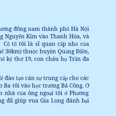
ng đông nam thành ph
Hà N
i
ướ
ố
ộ
ng Nguy
n Kim vào Thanh Hóa, và
ễ
C
t
tôi là sĩ quan c
p nh
c
a
ố
ổ
ấ
ỏ
ủ
u
30km) thu
c huy
n Qu
ng Đi
n,
ế
ộ
ệ
ả
ề
h
k
th
19, con cháu h
Tr
n đa
ế
ỷ
ứ
ọ
ầ
đ
đào t
o cán s
trung c
cho các
ể
ạ
ự
ấp
ho Ba tôi vào h
c tr
ng Bá Công.
ọ
ườ
Ở
n nhà c
a ông ngo
i tôi
Ph
ng
ủ
ạ
ở
ườ
ng đã giúp vua Gia Long đánh b
i
ạ