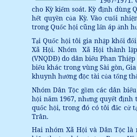
1967-1971.
cho Kỳ ki
m soát. Kỳ đ
nh dùng 
ể
ị
h
t quy
n c
a Kỳ. Vào cu
i nhi
ế
ề
ủ
ố
ệ
trong Qu
c h
i cũng l
n áp
nh h
ố
ộ
ấ
ả
T
i Qu
c h
i tôi gia nh
p kh
i đ
i
ạ
ố
ộ
ậ
ố
ố
Xã H
i. Nhóm
Xã H
i thành l
p
ộ
ộ
ậ
(VNQDĐ) do dân bi
u Phan Thi
p
ể
ệ
bi
u khác trong vùng Sài gòn, Gia
ể
khuynh h
ng đ
c tài c
a t
ng th
ư
ớ
ộ
ủ
ổ
Nhóm Dân T
c g
m các dân bi
u
ộ
ồ
ể
h
i năm 1967, nh
ng quy
t đ
nh 
ộ
ư
ế
ị
qu
c h
i, trong đó có tôi đ
c c
t
ố
ộ
ắ
ử
Trân.
Hai nhóm Xã H
i và Dân T
c là
ộ
ộ