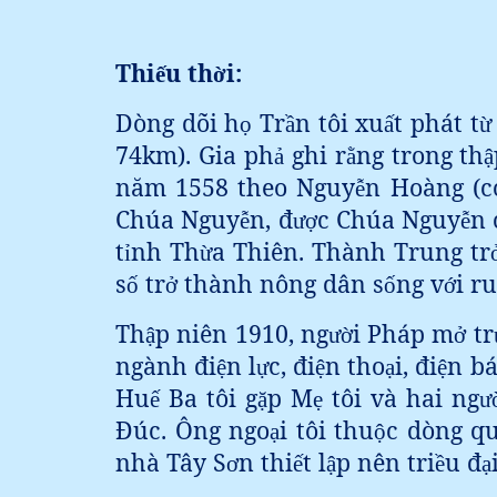
Thi
u th
i:
ế
ờ
Dòng dõi h
Tr
n tôi xu
t phát t
ọ
ầ
ấ
ừ
74km). Gia ph
ghi r
ng trong th
ả
ằ
ậ
năm 1558 theo Nguy
n Hoàng (c
ễ
Chúa Nguy
n, đ
c Chúa Nguy
n 
ễ
ượ
ễ
t
nh Th
a Thiên. Thành Trung tr
ỉ
ừ
s
tr
thành nông dân s
ng v
i ru
ố
ở
ố
ớ
Th
p niên 1910, ng
i Pháp m
tr
ậ
ườ
ở
ngành đi
n l
c, đi
n tho
i, đi
n bá
ệ
ự
ệ
ạ
ệ
Hu
Ba tôi g
p M
tôi và hai ng
ế
ặ
ẹ
ư
Đúc. Ông ngo
i tôi thu
c dòng q
ạ
ộ
nhà Tây S
n thi
t l
p nên tri
u đ
ơ
ế
ậ
ề
ạ