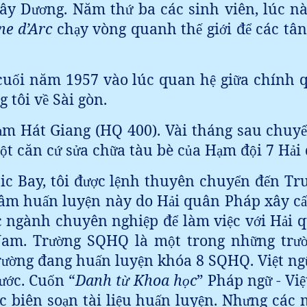
Tây D
ng. Năm th
ba các sinh viên, lúc nà
ươ
ứ
ne d’Arc
ch
y vòng quanh th
gi
i đ
các tân
ạ
ế
ớ
ể
cu
i năm 1957 vào lúc quan h
gi
a chính 
ố
ệ
ữ
 tôi v
Sài gòn.
ề
m Hát Giang (HQ 400). Vài tháng sau chuy
ạ
t căn c
s
a ch
a tàu bè c
a H
m đ
i 7 H
i
ộ
ứ
ử
ữ
ủ
ạ
ộ
ả
c Bay, tôi đ
c l
nh thuyên chuy
n đ
n Tr
ượ
ệ
ể
ế
tâm hu
n luy
n này do H
i quân Pháp xây c
ấ
ệ
ả
ấ
 ngành chuyên nghi
p đ
làm vi
c v
i H
i 
ệ
ể
ệ
ớ
ả
Nam. Tr
ng SQHQ là m
t trong nh
ng tr
ườ
ộ
ữ
ư
r
ng đang hu
n luy
n khóa 8 SQHQ. Vi
t ng
ườ
ấ
ệ
ệ
c. Cu
n “
Danh t
Khoa h
c
” Pháp ng
- Vi
ướ
ố
ừ
ọ
ữ
ệ
c biên so
n tài li
u hu
n luy
n. Nh
ng các 
ạ
ệ
ấ
ệ
ư