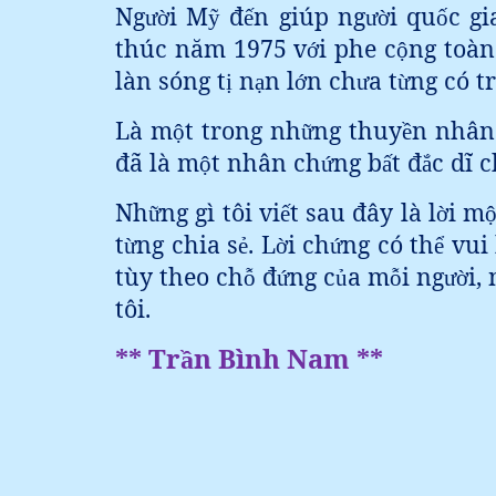
Ng
i M
đ
n giúp ng
i qu
c gi
ườ
ỹ
ế
ườ
ố
thúc năm 1975 v
i phe c
ng toàn
ớ
ộ
làn sóng t
n
n l
n ch
a t
ng có t
ị
ạ
ớ
ư
ừ
Là m
t trong nh
ng thuy
n nhân
ộ
ữ
ề
đã là m
t nhân ch
ng b
t đ
c dĩ 
ộ
ứ
ấ
ắ
Nh
ng gì tôi vi
t sau đây là l
i m
ữ
ế
ờ
t
ng chia s
. L
i ch
ng có th
vui
ừ
ẻ
ờ
ứ
ể
tùy theo ch
đ
ng c
a m
i ng
i,
ỗ
ứ
ủ
ỗ
ườ
tôi.
** Tr
n Bình Nam **
ầ