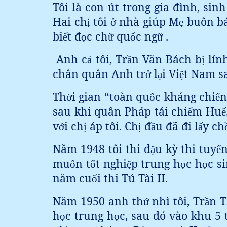
Tôi là con út trong gia đình, si
Hai ch
tôi
nhà giúp M
buôn bá
ị
ở
ẹ
bi
t đ
c ch
qu
c ng
.
ế
ọ
ữ
ố
ữ
Anh c
tôi, Tr
n Văn Bách b
lín
ả
ầ
ị
chân quân Anh tr
l
i Vi
t Nam s
ở
ạ
ệ
Th
i gian “toàn qu
c kháng chi
n
ờ
ố
ế
sau khi quân Pháp tái chi
m Hu
ế
ế
v
i ch
áp tôi. Ch
đ
u đã đi l
y ch
ớ
ị
ị
ầ
ấ
Năm 1948 tôi thi đ
u kỳ thi tuy
n
ậ
ể
mu
n t
t nghi
p trung h
c h
c s
ố
ố
ệ
ọ
ọ
năm cu
i thi Tú Tài II.
ố
Năm 1950 anh th
nhì tôi, Tr
n 
ứ
ầ
h
c trung h
c, sau đó vào khu 5 
ọ
ọ