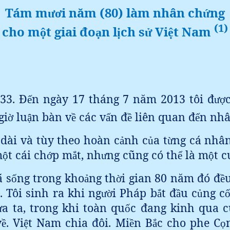
Tám m
i năm (80) làm nhân ch
ng
ươ
ứ
(1)
cho m
t giai đo
n l
ch s
Vi
t Nam
ộ
ạ
ị
ử
ệ
33. Đ
n ngày 17 tháng 7 năm 2013 tôi đ
ế
ượ
gi
lu
n bàn v
các v
n đ
liên quan đ
n nh
ờ
ậ
ề
ấ
ề
ế
 dài và tùy theo hoàn c
nh c
a t
ng cá nhân
ả
ủ
ừ
m
t cái ch
p m
t, nh
ng cũng có th
là m
t c
ộ
ớ
ắ
ư
ể
ộ
ã s
ng trong kho
ng th
i gian 80 năm đó đ
ố
ả
ờ
ề
. Tôi sinh ra khi ng
i Pháp b
t đ
u c
ng c
ườ
ắ
ầ
ủ
a ta, trong khi toàn qu
c đang kinh qua c
ử
ố
v
. Vi
t Nam chia đôi. Mi
n B
c cho phe C
ề
ệ
ề
ắ
ọ