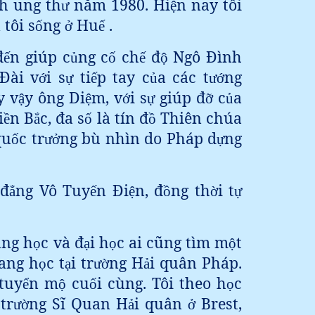
h ung th
năm 1980. Hi
n nay tôi
ư
ệ
tôi s
ng
Hu
.
ị
ố
ở
ế
đ
n giúp c
ng c
ch
đ
Ngô Đình
ế
ủ
ố
ế
ộ
 Đài v
i s
ti
p tay c
a các t
ng
ớ
ự
ế
ủ
ướ
y v
y ông Di
m, v
i s
giúp đ
c
a
ậ
ệ
ớ
ự
ỡ
ủ
i
n B
c, đa s
là tín đ
Thiên chúa
ề
ắ
ố
ồ
qu
c tr
ng bù nhìn do Pháp d
ng
ố
ưở
ự
 đ
ng Vô Tuy
n Đi
n, đ
ng th
i t
ẳ
ế
ệ
ồ
ờ
ự
ung h
c và đ
i h
c ai cũng tìm m
t
ọ
ạ
ọ
ộ
ang h
c t
i tr
ng H
i quân Pháp.
ọ
ạ
ườ
ả
tuy
n m
cu
i cùng. Tôi theo h
c
ể
ộ
ố
ọ
 tr
ng Sĩ Quan H
i quân
Brest,
ườ
ả
ở