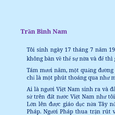
Tr
n Bình Nam
ầ
Tôi sinh ngày 17 tháng 7 năm 19
không bàn v
th
s
n
a và đ
thì 
ề
ế
ự
ữ
ể
Tám m
i năm, m
t qu
ng đ
ng
ươ
ộ
ả
ườ
ch
là m
t phút thoáng qua nh
ỉ
ộ
ư
Ai là ng
i Vi
t Nam sinh ra và đ
ườ
ệ
s
trên đ
t n
c Vi
t Nam nh
tôi
ử
ấ
ướ
ệ
ư
L
n lên đ
c giáo d
c n
a Tây n
ớ
ượ
ụ
ử
Pháp. Ng
i Pháp thua tr
n rút 
ườ
ậ