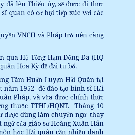
y đã lên Thi
u úy, s
đ
c đi th
c
ế
ẽ
ượ
ự
 sĩ quan có c
h
i ti
p xúc v
i các
ơ
ộ
ế
ớ
quy
n VNCH và Pháp tr
nên căng
ề
ở
n qua H
T
ng H
m Đ
ng Đa (HQ
ể
ộ
ố
ạ
ố
 quân Hoa Kỳ đ
đ
i tu b
.
ể
ạ
ổ
ung Tâm Hu
n Luy
n H
i Quân t
i
ấ
ệ
ả
ạ
t năm 1952
đ
đào t
o binh sĩ H
i
ể
ạ
ả
quân Pháp, và v
a đ
c chính th
c
ừ
ượ
ứ
ng thu
c TTHL/HQNT.
Tháng 10
ờ
ộ
đ
c dùng làm chuy
n ng
thay
ữ
ượ
ể
ữ
t ng
c
a giáo s
Hoàng Xuân Hãn
ữ
ủ
ư
môn h
c H
i quân c
n nhi
u danh
ọ
ả
ầ
ề