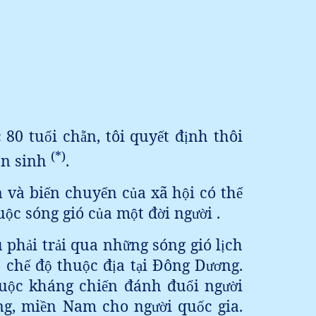
c 80 tu
i ch
n, tôi quy
t đ
nh thôi
ổ
ẵ
ế
ị
(*)
ân sinh
.
 và bi
n chuy
n c
a xã h
i có th
ế
ể
ủ
ộ
ể
u
c sóng gió c
a m
t đ
i ng
i .
ộ
ủ
ộ
ờ
ườ
u ph
i tr
i qua nh
ng sóng gió l
ch
ả
ả
ữ
ị
ch
đ
thu
c đ
a t
i Đông D
ng.
ố
ế
ộ
ộ
ị
ạ
ươ
u
c kháng chi
n đánh đu
i ng
i
ộ
ế
ổ
ườ
ng, mi
n Nam cho ng
i qu
c gia.
ề
ườ
ố