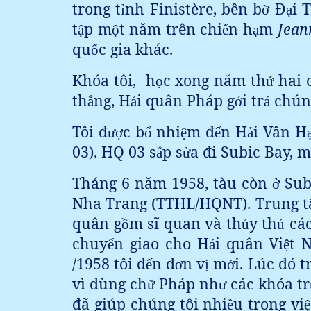
trong t
nh Finistère, bên b
Đ
i 
ỉ
ờ
ạ
t
p m
t năm trên chi
n h
m
Jean
ậ
ộ
ế
ạ
qu
c gia khác.
ố
Khóa tôi,
h
c xong năm th
hai 
ọ
ứ
th
ng, H
i quân Pháp g
i tr
chúng
ẳ
ả
ở
ả
Tôi đ
c b
nhi
m đ
n H
i Vân H
ượ
ổ
ệ
ế
ả
03). HQ 03 s
p s
a đi Subic Bay, m
ắ
ử
Tháng 6 năm 1958, tàu còn
Subi
ở
Nha Trang (TTHL/HQNT). Trung 
quân g
m sĩ quan và th
y th
các
ồ
ủ
ủ
chuy
n giao cho H
i quân Vi
t 
ể
ả
ệ
/1958 tôi đ
n đ
n v
m
i. Lúc đó t
ế
ơ
ị
ớ
vì dùng ch
Pháp nh
các khóa tr
ữ
ư
đã giúp chúng tôi nhi
u trong vi
ề
ệ