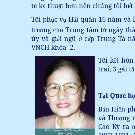
t
k
thu
t h
n nên chúng tôi h
t
ừ
ỹ
ậ
ơ
ế
Tôi ph
c v
H
i quân 16 năm và 
ụ
ụ
ả
tr
ng c
a Trung tâm t
ngày thà
ưở
ủ
ừ
úy và gi
i ngũ
c
p Trung Tá n
ả
ở
ấ
VNCH khóa
2.
Tôi k
t hôn
ế
trai, 3 gái t
ấ
T
i Qu
c h
ạ
ố
B
n Hi
n p
ả
ế
và Th
ng 
ư
ợ
Cao Kỳ ra