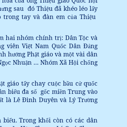
i h
a c
a ông Thi
u giao Qu
c h
i
ứ
ủ
ệ
ố
ộ
h
ng sau
đó Thi
u đã khéo léo l
y
ư
ệ
ấ
 trong tay và đàn em c
a Thi
u
ủ
ệ
m hai nhóm chính tr
: Dân T
c và
ị
ộ
ng viên Vi
t Nam Qu
c Dân Đ
ng
ệ
ố
ả
nh h
ng Ph
t giáo và m
t vài dân
ư
ớ
ậ
ộ
Ng
c Nhu
n … Nhóm Xã H
i ch
ng
ọ
ậ
ộ
ố
h
t giáo t
y chay cu
c b
u c
qu
c
ậ
ẩ
ộ
ầ
ử
ố
ân bi
u đa s
g
c mi
n Trung vào
ể
ố
ố
ề
t là Lê Đình Duyên và Lý Tr
ng
ấ
ư
ờ
 bi
u. Trong kh
i còn có các dân
ể
ố