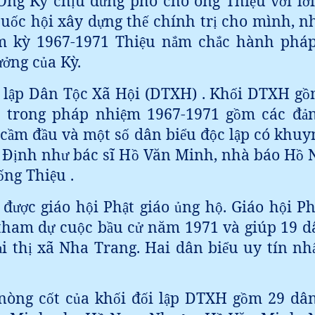
 Ông Kỳ ch
u đ
ng phó cho ông Thi
u v
i l
ị
ứ
ệ
ớ
ờ
Qu
c h
i xây d
ng th
chính tr
cho mình, n
ố
ộ
ự
ế
ị
m kỳ 1967-1971 Thi
u n
m ch
c hành pháp
ệ
ắ
ắ
ng c
a Kỳ.
ư
ở
ủ
 l
p Dân T
c Xã H
i (DTXH) . Kh
i DTXH g
ậ
ộ
ộ
ố
ồ
 trong pháp nhi
m 1967-1971 g
m các đ
ệ
ồ
ả
 c
m đ
u và m
t s
dân bi
u đ
c l
p có khuy
ầ
ầ
ộ
ố
ể
ộ
ậ
 Đ
nh nh
bác sĩ H
Văn Minh, nhà báo H
ị
ư
ồ
ồ
ng Thi
u .
ố
ệ
 đ
c giáo h
i Ph
t giáo
ng h
. Giáo h
i P
ư
ợ
ộ
ậ
ủ
ộ
ộ
tham d
cu
c b
u c
năm 1971 và giúp 19 d
ự
ộ
ầ
ử
i th
xã Nha Trang. Hai dân bi
u uy tín nh
ạ
ị
ể
 nòng c
t c
a kh
i đ
i l
p DTXH g
m 29 dân
ố
ủ
ố
ố
ậ
ồ