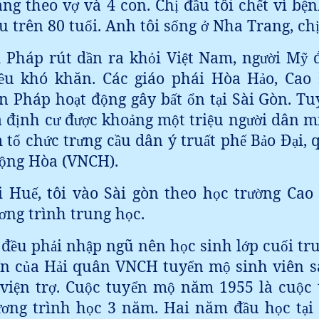
ng theo v
và 4 con. Ch
đ
u tôi ch
t vì b
n
ợ
ị
ầ
ế
ệ
u trên 80 tu
i. Anh tôi s
ng
Nha Trang, ch
ổ
ố
ở
i Pháp rút d
n ra kh
i Vi
t Nam, ng
i M
ầ
ỏ
ệ
ườ
ỹ
u khó khăn. Các giáo phái Hòa H
o, Cao
ề
ả
n Pháp ho
t đ
ng gây b
t
n t
i Sài Gòn. Tu
ạ
ộ
ấ
ổ
ạ
à đ
nh c
đ
c kho
ng m
t tri
u ng
i dân m
ị
ư
ượ
ả
ộ
ệ
ườ
 t
ch
c tr
ng c
u dân ý tru
t ph
B
o Đ
i, 
ổ
ứ
ư
ầ
ấ
ế
ả
ạ
ng Hòa (VNCH).
ộ
i Hu
, tôi vào Sài gòn theo h
c tr
ng Cao
ế
ọ
ườ
ng trình trung h
c.
ơ
ọ
 đ
u ph
i nh
p ngũ nên h
c sinh l
p cu
i tr
ề
ả
ậ
ọ
ớ
ố
n c
a H
i quân VNCH tuy
n m
sinh viên s
ủ
ả
ể
ộ
vi
n tr
. Cu
c tuy
n m
năm 1955 là cu
c 
ệ
ợ
ộ
ể
ộ
ộ
ng trình h
c 3 năm. Hai năm đ
u h
c t
i
ươ
ọ
ầ
ọ
ạ