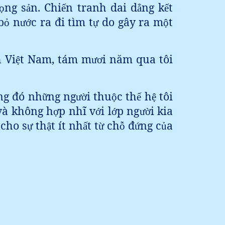
ng s
n
. Chi
n tranh dai d
ng k
t
ọ
ả
ế
ẳ
ế
b
n
c ra đi tìm t
do gây ra m
t
ỏ
ướ
ự
ộ
 Vi
t Nam, tám m
i năm qua tôi
ệ
ươ
ng đó nh
ng ng
i thu
c th
h
tôi
ữ
ườ
ộ
ế
ệ
và không h
p nhĩ v
i l
p ng
i kia
ợ
ớ
ớ
ườ
 cho s
th
t ít nh
t t
ch
đ
ng c
a
ự
ậ
ấ
ừ
ỗ
ứ
ủ