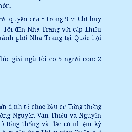
môn.
i quy
n c
a 8 trong 9 v
Ch
huy
ướ
ề
ủ
ị
ỉ
).
Tôi đ
n Nha Trang v
i c
p Thi
u
ế
ớ
ấ
ế
hành ph
Nha Trang t
i Qu
c h
i
ố
ạ
ố
ộ
lúc gi
i ngũ tôi có 5 ng
i con: 2
ả
ườ
n đ
nh t
ch
c b
u c
T
ng th
ng
ấ
ị
ổ
ứ
ầ
ử
ổ
ố
ng Nguy
n Văn Thi
u và Nguy
n
ớ
ễ
ệ
ễ
ó t
ng th
ng và đ
c c
nhi
m kỳ
ổ
ố
ắ
ử
ệ