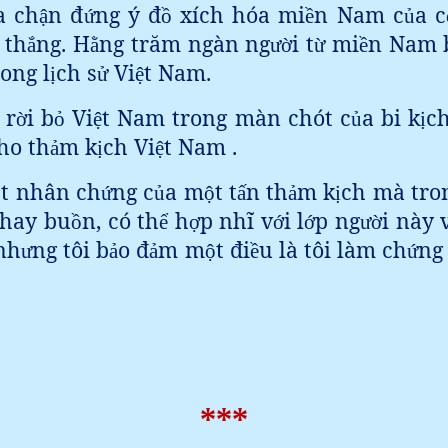
a ch
n đ
ng ý đ
xích hóa mi
n Nam c
a c
ậ
ứ
ồ
ề
ủ
 th
ng. H
ng trăm ngàn ng
i t
mi
n Nam 
ắ
ằ
ườ
ừ
ề
rong l
ch s
Vi
t Nam.
ị
ử
ệ
 r
i b
Vi
t Nam trong màn chót c
a bi k
ch
ờ
ỏ
ệ
ủ
ị
cho th
m k
ch Vi
t Nam .
ả
ị
ệ
t nhân ch
ng c
a m
t t
n th
m k
ch mà tro
ộ
ứ
ủ
ộ
ấ
ả
ị
 hay bu
n, có th
h
p nhĩ v
i l
p ng
i này 
ồ
ể
ợ
ớ
ớ
ườ
 nh
ng tôi b
o đ
m m
t đi
u là tôi làm ch
ng
ư
ả
ả
ộ
ề
ứ
***