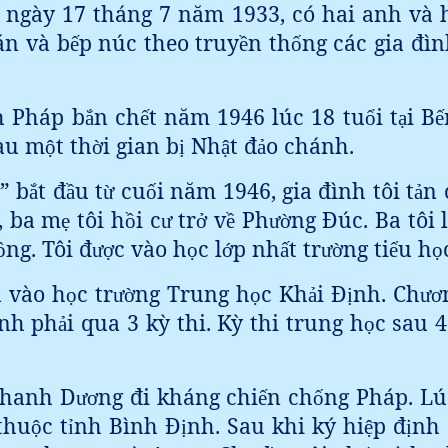
nh ngày 17 tháng 7 năm 1933, có hai anh và 
n và b
p núc theo truy
n th
ng các gia đìn
ế
ề
ố
h Pháp b
n ch
t năm 1946 lúc 18 tu
i t
i B
ắ
ế
ổ
ạ
ế
au m
t th
i gian b
Nh
t đ
o chánh.
ộ
ờ
ị
ậ
ả
” b
t đ
u t
cu
i năm 1946, gia đình tôi t
n 
ắ
ầ
ừ
ố
ả
, ba m
tôi h
i c
tr
v
Ph
ng Đúc. Ba tôi
ẹ
ồ
ư
ở
ề
ườ
ng. Tôi đ
c vào h
c l
p nh
t tr
ng ti
u h
ồ
ượ
ọ
ớ
ấ
ườ
ể
ọ
 vào h
c tr
ng Trung h
c Kh
i Đ
nh. Ch
ọ
ườ
ọ
ả
ị
ươ
inh ph
i qua 3 kỳ thi. Kỳ thi trung h
c sau 4
ả
ọ
Thanh D
ng đi kháng chi
n ch
ng Pháp. Lú
ươ
ế
ố
thu
c t
nh Bình Đ
nh. Sau khi ký hi
p đ
nh 
ộ
ỉ
ị
ệ
ị