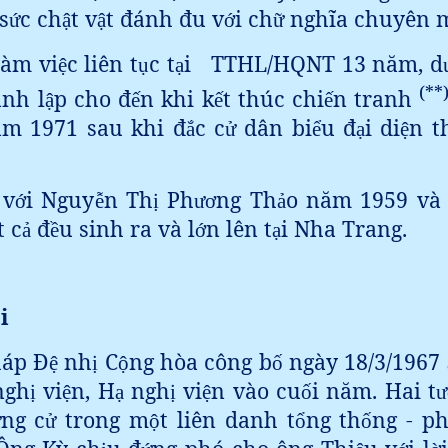
 s
c ch
t v
t đánh đu v
i ch
nghĩa chuyên 
ứ
ậ
ậ
ớ
ữ
làm vi
c liên t
c t
i
TTHL/HQNT 13 năm, d
ệ
ụ
ạ
(**
nh l
p cho đ
n khi k
t thúc chi
n tranh
ậ
ế
ế
ế
ăm 1971 sau khi đ
c c
dân bi
u đ
i di
n t
ắ
ử
ể
ạ
ệ
 v
i Nguy
n Th
Ph
ng Th
o năm 1959 và 
ớ
ễ
ị
ươ
ả
t c
đ
u sinh ra và l
n lên t
i Nha Trang.
ả
ề
ớ
ạ
i
ộ
háp Đ
nh
C
ng hòa công b
ngày 18/3/1967
ệ
ị
ộ
ố
ngh
vi
n, H
ngh
vi
n vào cu
i năm. Hai t
ị
ệ
ạ
ị
ệ
ố
ư
ng c
trong m
t liên danh t
ng th
ng - ph
ứ
ử
ộ
ổ
ố